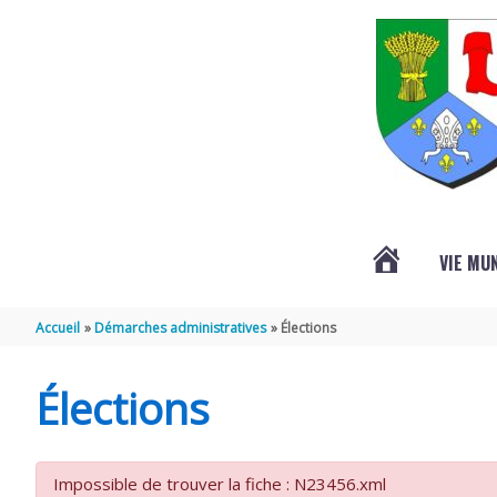
Aller au contenu
Aller au pied de page
VIE MU
L’ACTUALITÉ
Accueil
Démarches administratives
Élections
DE
Élections
SAINT-
Impossible de trouver la fiche : N23456.xml