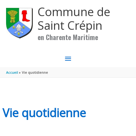
Aller au contenu
Aller au pied de page
Commune de
Saint Crépin
en Charente Maritime
MENU
PRINCIPAL
Accueil
Vie quotidienne
Vie quotidienne