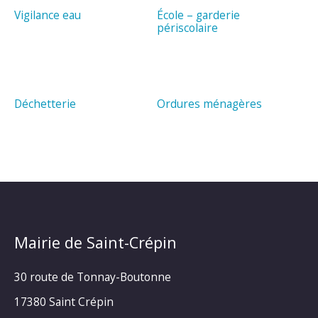
Vigilance eau
École – garderie
périscolaire
Déchetterie
Ordures ménagères
Mairie de Saint-Crépin
30 route de Tonnay-Boutonne
17380 Saint Crépin