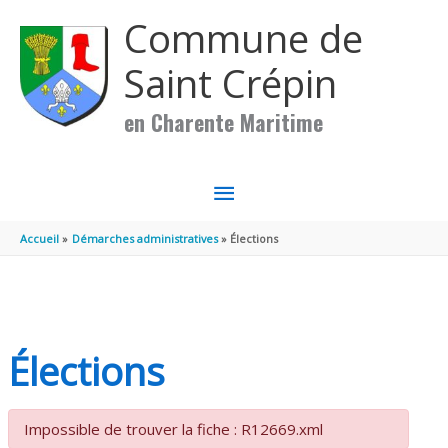
Aller au contenu
Aller au pied de page
Commune de
Saint Crépin
en Charente Maritime
MENU
PRINCIPAL
Accueil
Démarches administratives
Élections
Élections
Impossible de trouver la fiche : R12669.xml