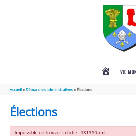
Aller au contenu
Aller au pied de page
VIE MU
L’ACTUALITÉ
Accueil
Démarches administratives
Élections
DE
Élections
SAINT-
Impossible de trouver la fiche : R31350.xml