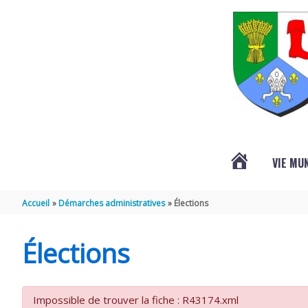
Aller au contenu
Aller au pied de page
VIE MU
L’ACTUALITÉ
Accueil
Démarches administratives
Élections
DE
Élections
SAINT-
Impossible de trouver la fiche : R43174.xml