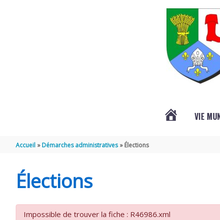
Aller au contenu
Aller au pied de page
VIE MU
L’ACTUALITÉ
Accueil
Démarches administratives
Élections
DE
Élections
SAINT-
Impossible de trouver la fiche : R46986.xml