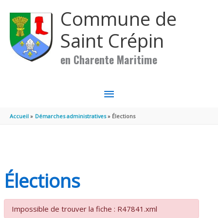
Aller au contenu
Aller au pied de page
Commune de
Saint Crépin
en Charente Maritime
MENU
PRINCIPAL
Accueil
Démarches administratives
Élections
Élections
Impossible de trouver la fiche : R47841.xml