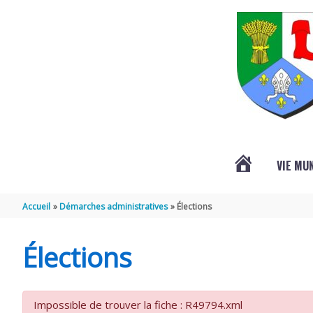
Aller au contenu
Aller au pied de page
VIE MU
L’ACTUALITÉ
Accueil
Démarches administratives
Élections
DE
Élections
SAINT-
Impossible de trouver la fiche : R49794.xml