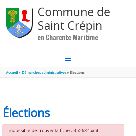
Aller au contenu
Aller au pied de page
Commune de
Saint Crépin
en Charente Maritime
MENU
PRINCIPAL
Accueil
Démarches administratives
Élections
Élections
Impossible de trouver la fiche : R52634.xml