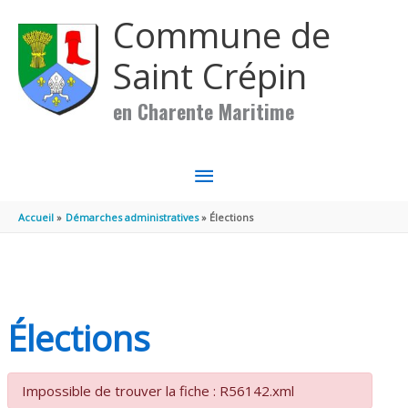
Aller au contenu
Aller au pied de page
Commune de
Saint Crépin
en Charente Maritime
MENU
PRINCIPAL
Accueil
Démarches administratives
Élections
Élections
Impossible de trouver la fiche : R56142.xml