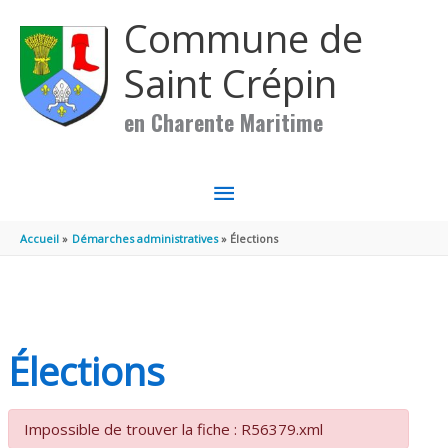
Aller au contenu
Aller au pied de page
Commune de
Saint Crépin
en Charente Maritime
MENU
PRINCIPAL
Accueil
Démarches administratives
Élections
Élections
Impossible de trouver la fiche : R56379.xml