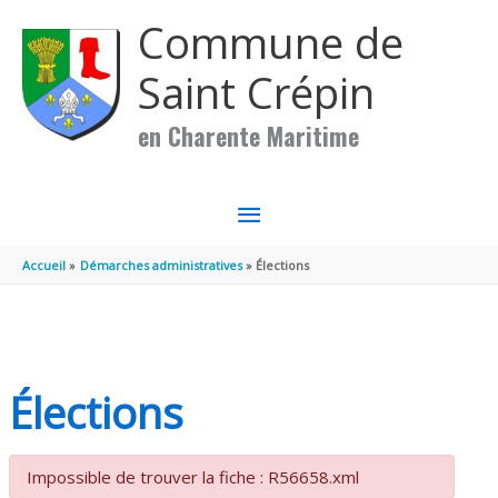
Aller au contenu
Aller au pied de page
Commune de
Saint Crépin
en Charente Maritime
MENU
PRINCIPAL
Accueil
Démarches administratives
Élections
Élections
Impossible de trouver la fiche : R56658.xml