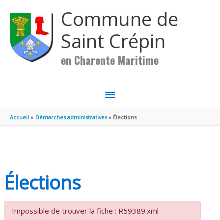
Aller au contenu
Aller au pied de page
Commune de
Saint Crépin
en Charente Maritime
MENU
PRINCIPAL
Accueil
Démarches administratives
Élections
Élections
Impossible de trouver la fiche : R59389.xml