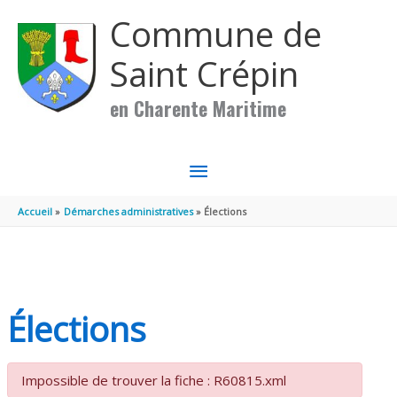
Aller au contenu
Aller au pied de page
Commune de
Saint Crépin
en Charente Maritime
MENU
PRINCIPAL
Accueil
Démarches administratives
Élections
Élections
Impossible de trouver la fiche : R60815.xml