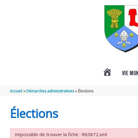
Aller au contenu
Aller au pied de page
VIE MU
L’ACTUALITÉ
Accueil
Démarches administratives
Élections
DE
Élections
SAINT-
Impossible de trouver la fiche : R63872.xml