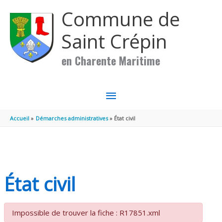
Aller au contenu
Aller au pied de page
Commune de
Saint Crépin
en Charente Maritime
MENU
PRINCIPAL
Accueil
Démarches administratives
État civil
État civil
Impossible de trouver la fiche : R17851.xml