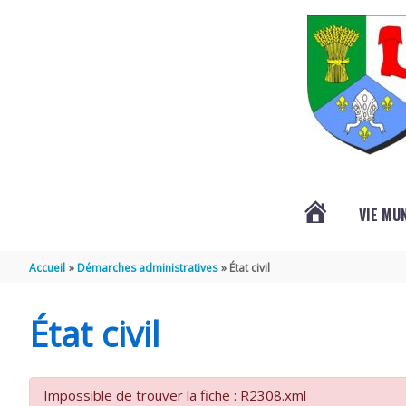
Aller au contenu
Aller au pied de page
VIE MU
L’ACTUALITÉ
Accueil
Démarches administratives
État civil
DE
État civil
SAINT-
Impossible de trouver la fiche : R2308.xml