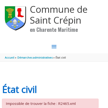
Aller au contenu
Aller au pied de page
Commune de
Saint Crépin
en Charente Maritime
MENU
PRINCIPAL
Accueil
Démarches administratives
État civil
État civil
Impossible de trouver la fiche : R2465.xml