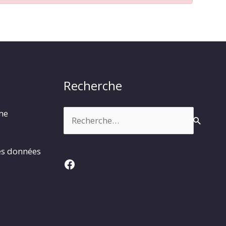
Recherche
Rechercher :
rme
es données
Facebook