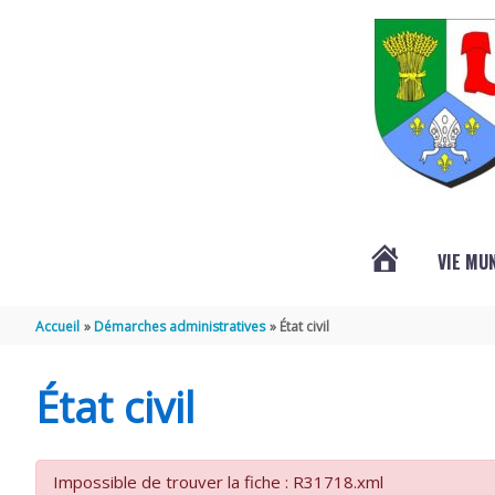
Aller au contenu
Aller au pied de page
VIE MU
L’ACTUALITÉ
Accueil
Démarches administratives
État civil
DE
État civil
SAINT-
Impossible de trouver la fiche : R31718.xml