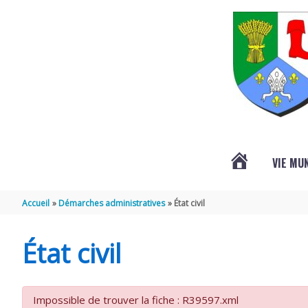
Aller au contenu
Aller au pied de page
VIE MU
L’ACTUALITÉ
Accueil
Démarches administratives
État civil
DE
État civil
SAINT-
Impossible de trouver la fiche : R39597.xml