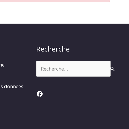
Recherche
Rechercher :
rme
es données
Facebook