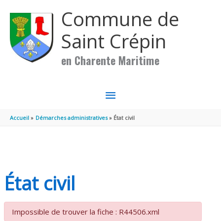
Aller au contenu
Aller au pied de page
Commune de
Saint Crépin
en Charente Maritime
MENU
PRINCIPAL
Accueil
Démarches administratives
État civil
État civil
Impossible de trouver la fiche : R44506.xml