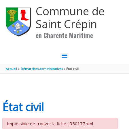
Aller au contenu
Aller au pied de page
Commune de
Saint Crépin
en Charente Maritime
MENU
PRINCIPAL
Accueil
Démarches administratives
État civil
État civil
Impossible de trouver la fiche : R50177.xml