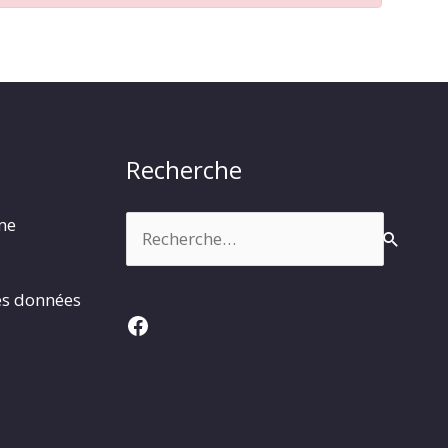
Recherche
Rechercher :
rme
es données
Facebook