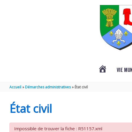
Aller au contenu
Aller au pied de page
VIE MU
L’ACTUALITÉ
Accueil
Démarches administratives
État civil
DE
État civil
SAINT-
Impossible de trouver la fiche : R51157.xml