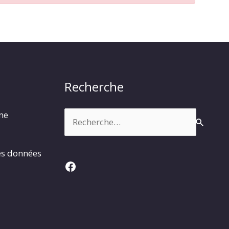
Recherche
Rechercher :
rme
es données
Facebook