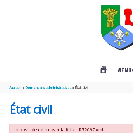
Aller au contenu
Aller au pied de page
VIE MU
L’ACTUALITÉ
Accueil
Démarches administratives
État civil
DE
État civil
SAINT-
Impossible de trouver la fiche : R52097.xml