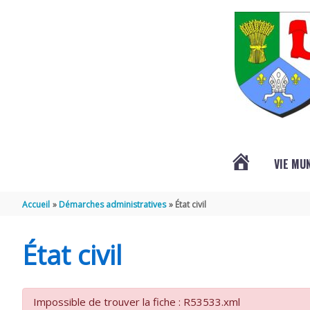
Aller au contenu
Aller au pied de page
VIE MU
L’ACTUALITÉ
Accueil
Démarches administratives
État civil
DE
État civil
SAINT-
Impossible de trouver la fiche : R53533.xml