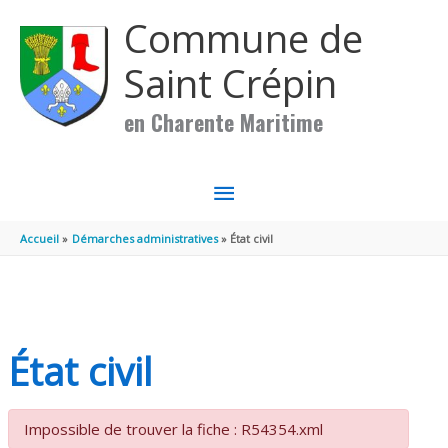
Aller au contenu
Aller au pied de page
Commune de
Saint Crépin
en Charente Maritime
MENU
PRINCIPAL
Accueil
Démarches administratives
État civil
État civil
Impossible de trouver la fiche : R54354.xml