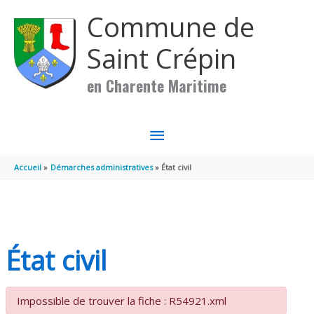
Aller au contenu
Aller au pied de page
Commune de
Saint Crépin
en Charente Maritime
MENU
PRINCIPAL
Accueil
Démarches administratives
État civil
État civil
Impossible de trouver la fiche : R54921.xml