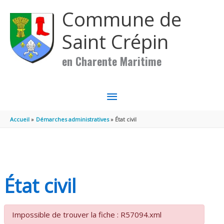
Aller au contenu
Aller au pied de page
Commune de
Saint Crépin
en Charente Maritime
MENU
PRINCIPAL
Accueil
Démarches administratives
État civil
État civil
Impossible de trouver la fiche : R57094.xml