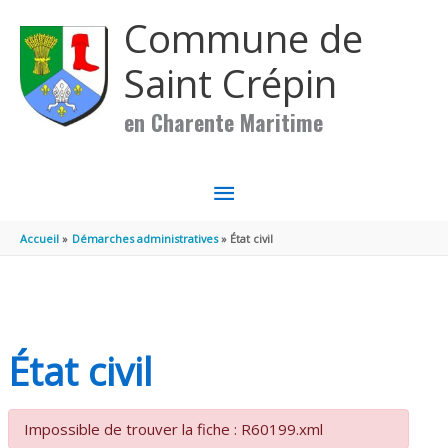
Aller au contenu
Aller au pied de page
Commune de
Saint Crépin
en Charente Maritime
MENU
PRINCIPAL
Accueil
Démarches administratives
État civil
État civil
Impossible de trouver la fiche : R60199.xml