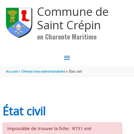
Aller au contenu
Aller au pied de page
Commune de
Saint Crépin
en Charente Maritime
MENU
PRINCIPAL
Accueil
Démarches administratives
État civil
État civil
Impossible de trouver la fiche : R731.xml