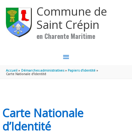
Aller au contenu
Aller au pied de page
Commune de
Saint Crépin
en Charente Maritime
MENU
PRINCIPAL
Accueil
Démarches administratives
Papiers d’identité
Carte Nationale d’Identité
Carte Nationale
d’Identité