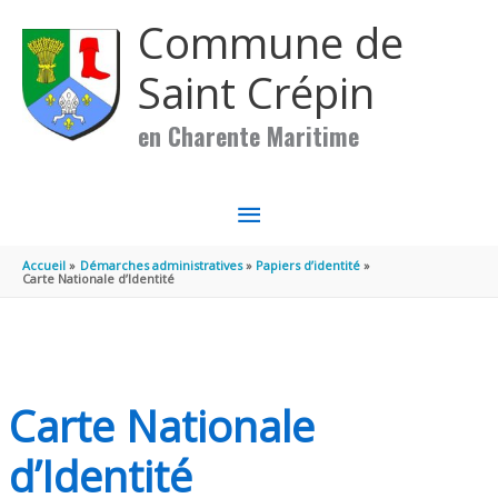
Aller au contenu
Aller au pied de page
Commune de
Saint Crépin
en Charente Maritime
MENU
PRINCIPAL
Accueil
Démarches administratives
Papiers d’identité
Carte Nationale d’Identité
Carte Nationale
d’Identité