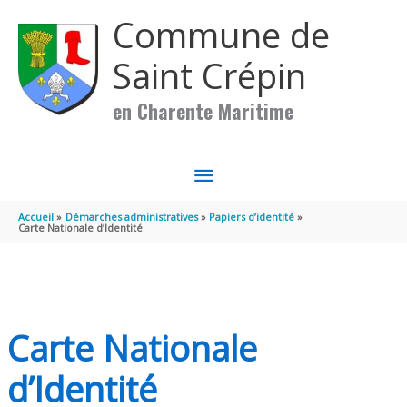
Aller au contenu
Aller au pied de page
Commune de
Saint Crépin
en Charente Maritime
MENU
PRINCIPAL
Accueil
Démarches administratives
Papiers d’identité
Carte Nationale d’Identité
Carte Nationale
d’Identité