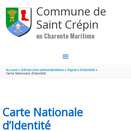
Aller au contenu
Aller au pied de page
Commune de
Saint Crépin
en Charente Maritime
MENU
PRINCIPAL
Accueil
Démarches administratives
Papiers d’identité
Carte Nationale d’Identité
Carte Nationale
d’Identité