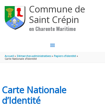
Aller au contenu
Aller au pied de page
Commune de
Saint Crépin
en Charente Maritime
MENU
PRINCIPAL
Accueil
Démarches administratives
Papiers d’identité
Carte Nationale d’Identité
Carte Nationale
d’Identité