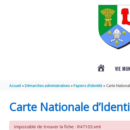
Aller au contenu
Aller au pied de page
VIE MU
L’ACTUALITÉ
Accueil
Démarches administratives
Papiers d’identité
Carte National
DE
Carte Nationale d’Identi
SAINT-
Impossible de trouver la fiche : R47103.xml