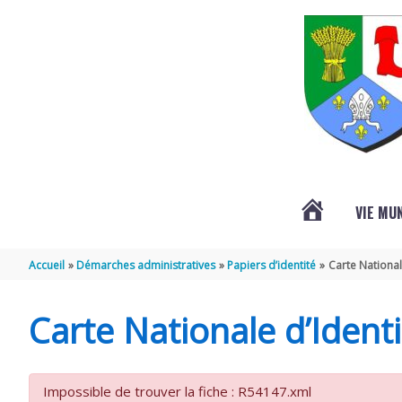
Aller au contenu
Aller au pied de page
VIE MU
L’ACTUALITÉ
Accueil
Démarches administratives
Papiers d’identité
Carte National
DE
Carte Nationale d’Identi
SAINT-
Impossible de trouver la fiche : R54147.xml