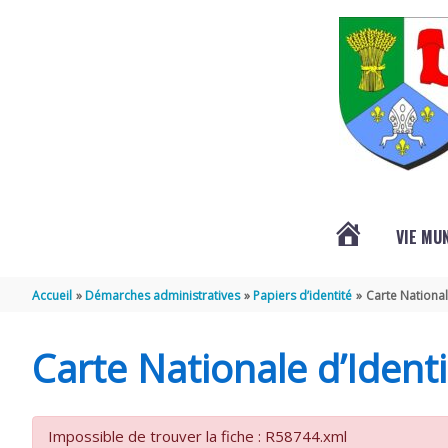
Aller au contenu
Aller au pied de page
VIE MU
L’ACTUALITÉ
Accueil
Démarches administratives
Papiers d’identité
Carte National
DE
Carte Nationale d’Identi
SAINT-
Impossible de trouver la fiche : R58744.xml