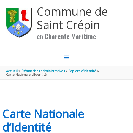
Aller au contenu
Aller au pied de page
Commune de
Saint Crépin
en Charente Maritime
MENU
PRINCIPAL
Accueil
Démarches administratives
Papiers d’identité
Carte Nationale d’Identité
Carte Nationale
d’Identité