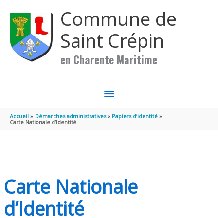
Aller au contenu
Aller au pied de page
Commune de
Saint Crépin
en Charente Maritime
MENU
PRINCIPAL
Accueil
Démarches administratives
Papiers d’identité
Carte Nationale d’Identité
Carte Nationale
d’Identité