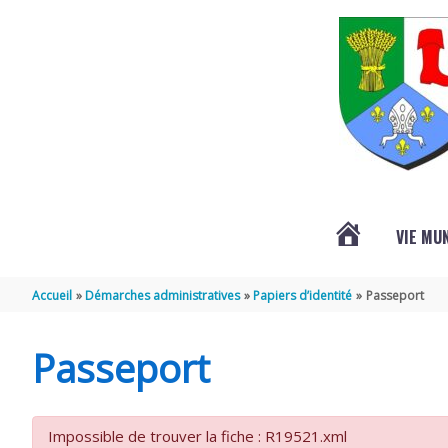
Aller au contenu
Aller au pied de page
VIE MU
L’ACTUALITÉ
Accueil
Démarches administratives
Papiers d’identité
Passeport
DE
Passeport
SAINT-
Impossible de trouver la fiche : R19521.xml