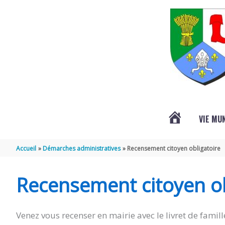
Aller au contenu
Aller au pied de page
VIE MU
L’ACTUALITÉ
Accueil
Démarches administratives
Recensement citoyen obligatoire
DE
Recensement citoyen ob
SAINT-
Venez vous recenser en mairie avec le livret de famille