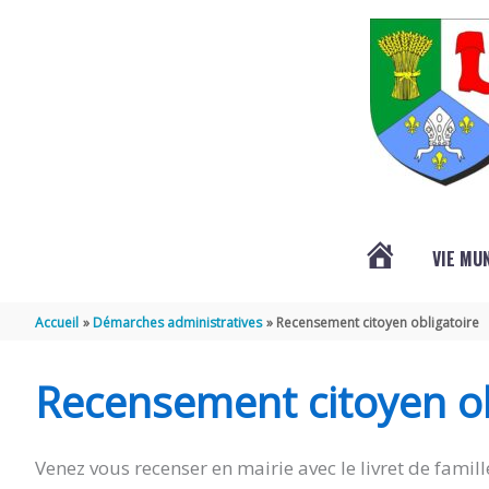
Aller au contenu
Aller au pied de page
VIE MU
L’ACTUALITÉ
Accueil
Démarches administratives
Recensement citoyen obligatoire
DE
Recensement citoyen ob
SAINT-
Venez vous recenser en mairie avec le livret de famille