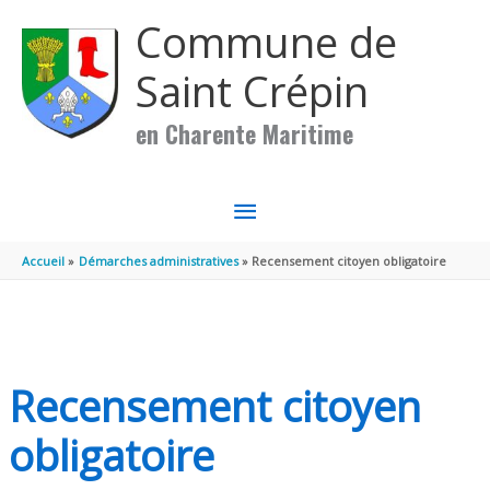
Aller au contenu
Aller au pied de page
Commune de
Saint Crépin
en Charente Maritime
MENU
PRINCIPAL
Accueil
Démarches administratives
Recensement citoyen obligatoire
Recensement citoyen
obligatoire