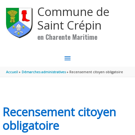
Aller au contenu
Aller au pied de page
Commune de
Saint Crépin
en Charente Maritime
MENU
PRINCIPAL
Accueil
Démarches administratives
Recensement citoyen obligatoire
Recensement citoyen
obligatoire