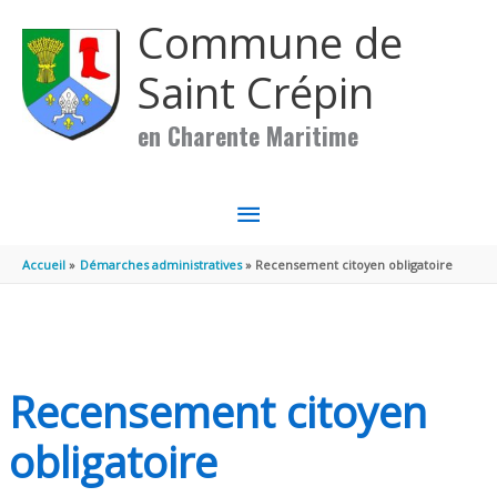
Aller au contenu
Aller au pied de page
Commune de
Saint Crépin
en Charente Maritime
MENU
PRINCIPAL
Accueil
Démarches administratives
Recensement citoyen obligatoire
Recensement citoyen
obligatoire