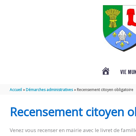
Aller au contenu
Aller au pied de page
VIE MU
L’ACTUALITÉ
Accueil
Démarches administratives
Recensement citoyen obligatoire
DE
Recensement citoyen ob
SAINT-
Venez vous recenser en mairie avec le livret de famille