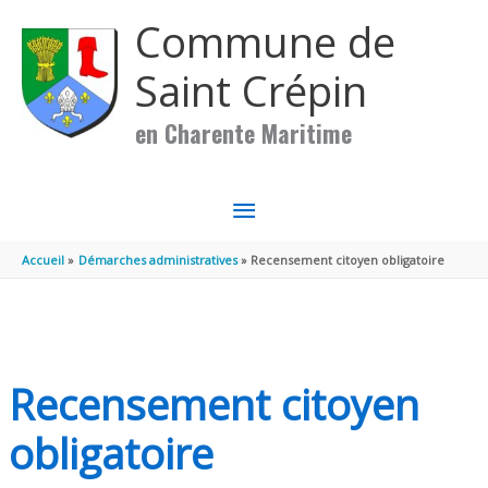
Aller au contenu
Aller au pied de page
Commune de
Saint Crépin
en Charente Maritime
MENU
PRINCIPAL
Accueil
Démarches administratives
Recensement citoyen obligatoire
Recensement citoyen
obligatoire