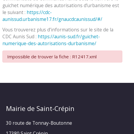
guichet numérique des autorisations d’urbanisme est
le suivant :
https://cdc-
aunissud.urbanisme17.fr/gnaucdcaunissud/#/
Vous trouverez plus d’informations sur le site de la
CDC Aunis Sud :
https://aunis-sud.fr/guichet-
numerique-des-autorisations-durbanisme/
Impossible de trouver la fiche : R12417.xml
Mairie de Saint-Crépin
30 route de Tonnay-Boutonne
17380 Saint Crépin