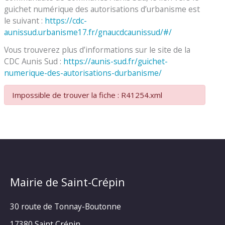
guichet numérique des autorisations d’urbanisme est
le suivant :
https://cdc-
aunissud.urbanisme17.fr/gnaucdcaunissud/#/
Vous trouverez plus d’informations sur le site de la
CDC Aunis Sud :
https://aunis-sud.fr/guichet-
numerique-des-autorisations-durbanisme/
Impossible de trouver la fiche : R41254.xml
Mairie de Saint-Crépin
30 route de Tonnay-Boutonne
17380 Saint Crépin